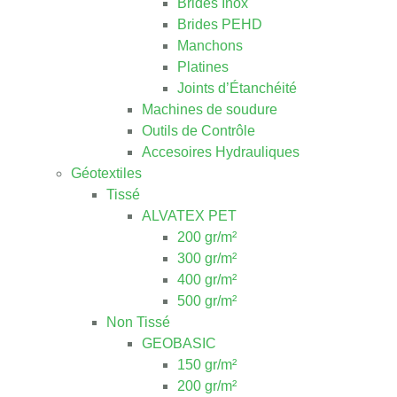
Brides Inox
Brides PEHD
Manchons
Platines
Joints d’Étanchéité
Machines de soudure
Outils de Contrôle
Accesoires Hydrauliques
Géotextiles
Tissé
ALVATEX PET
200 gr/m²
300 gr/m²
400 gr/m²
500 gr/m²
Non Tissé
GEOBASIC
150 gr/m²
200 gr/m²