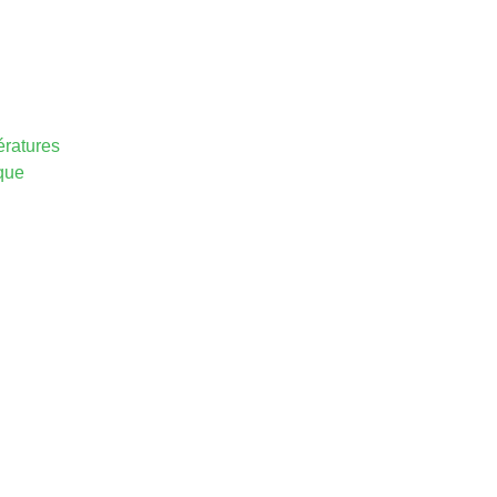
ratures
que