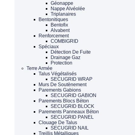
Géonappe
Nappe Alvéolée
Triplanaires
Bentonitiques
Bentofix
Alvabent
Renforcement
COMBIGRID
Spéciaux
Détection De Fuite
Drainage Gaz
Protection
Terre Armée
Talus Végétalisés
SECUGRID WRAP
Murs De Soutènement
Parements Gabions
SECUGRID GABION
Parements Blocs Béton
SECUGRID BLOCK
Parements Panneaux Béton
SECUGRID PANEL
Clouage De Talus
SECUGRID NAIL
Treillis Métalliques