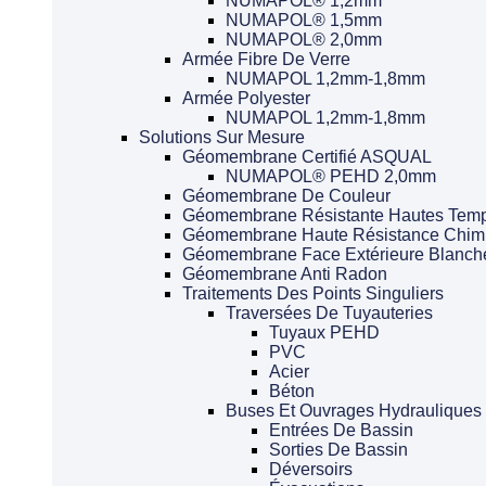
NUMAPOL® 1,2mm
NUMAPOL® 1,5mm
NUMAPOL® 2,0mm
Armée Fibre De Verre
NUMAPOL 1,2mm-1,8mm
Armée Polyester
NUMAPOL 1,2mm-1,8mm
Solutions Sur Mesure
Géomembrane Certifié ASQUAL
NUMAPOL® PEHD 2,0mm
Géomembrane De Couleur
Géomembrane Résistante Hautes Temp
Géomembrane Haute Résistance Chim
Géomembrane Face Extérieure Blanch
Géomembrane Anti Radon
Traitements Des Points Singuliers
Traversées De Tuyauteries
Tuyaux PEHD
PVC
Acier
Béton
Buses Et Ouvrages Hydrauliques
Entrées De Bassin
Sorties De Bassin
Déversoirs