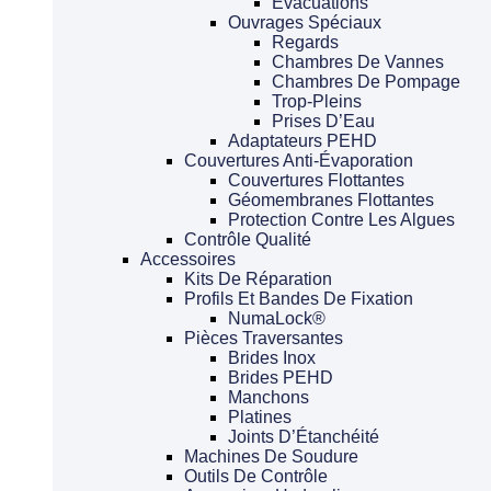
Évacuations
Ouvrages Spéciaux
Regards
Chambres De Vannes
Chambres De Pompage
Trop-Pleins
Prises D’Eau
Adaptateurs PEHD
Couvertures Anti-Évaporation
Couvertures Flottantes
Géomembranes Flottantes
Protection Contre Les Algues
Contrôle Qualité
Accessoires
Kits De Réparation
Profils Et Bandes De Fixation
NumaLock®
Pièces Traversantes
Brides Inox
Brides PEHD
Manchons
Platines
Joints D’Étanchéité
Machines De Soudure
Outils De Contrôle